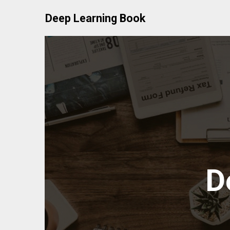
Skip
Deep Learning Book
to
content
D