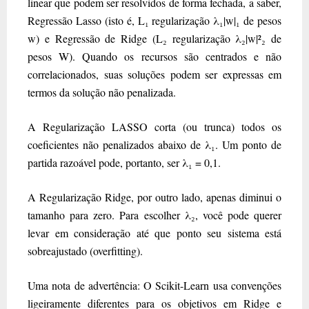
linear que podem ser resolvidos de forma fechada, a saber,
Regressão Lasso (isto é, L₁ regularização λ₁|w|₁ de pesos
w) e Regressão de Ridge (L₂ regularização λ₂|w|²₂ de
pesos W). Quando os recursos são centrados e não
correlacionados, suas soluções podem ser expressas em
termos da solução não penalizada.
A Regularização LASSO corta (ou trunca) todos os
coeficientes não penalizados abaixo de λ₁. Um ponto de
partida razoável pode, portanto, ser λ₁ = 0,1.
A Regularização Ridge, por outro lado, apenas diminui o
tamanho para zero. Para escolher λ₂, você pode querer
levar em consideração até que ponto seu sistema está
sobreajustado (overfitting).
Uma nota de advertência: O Scikit-Learn usa convenções
ligeiramente diferentes para os objetivos em Ridge e