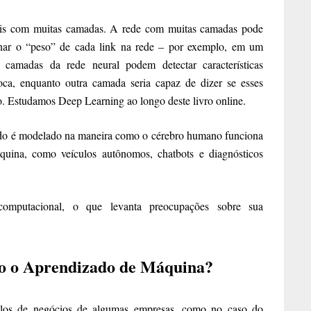
ais com muitas camadas. A rede com muitas camadas pode
inar o “peso” de cada link na rede – por exemplo, em um
camadas da rede neural podem detectar características
oca, enquanto outra camada seria capaz de dizer se esses
. Estudamos Deep Learning ao longo deste livro online.
ndo é modelado na maneira como o cérebro humano funciona
quina, como veículos autônomos, chatbots e diagnósticos
omputacional, o que levanta preocupações sobre sua
o o Aprendizado de Máquina?
los de negócios de algumas empresas, como no caso do