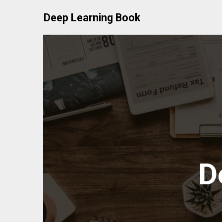
Skip
Deep Learning Book
to
content
D